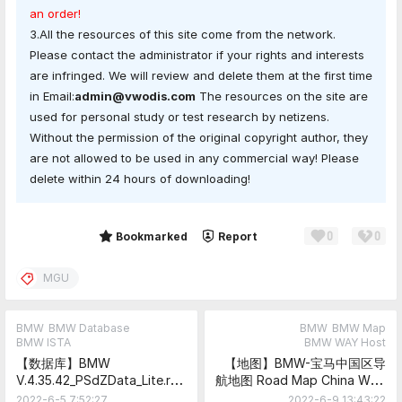
an order!
3.All the resources of this site come from the network.
Please contact the administrator if your rights and interests
are infringed. We will review and delete them at the first time
in Email:
admin@vwodis.com
The resources on the site are
used for personal study or test research by netizens.
Without the permission of the original copyright author, they
are not allowed to be used in any commercial way! Please
delete within 24 hours of downloading!
0
0
Share
Bookmarked
Report
MGU
BMW
BMW Database
BMW
BMW Map
BMW ISTA
BMW WAY Host
【数据库】BMW
【地图】BMW-宝马中国区导
V.4.35.42_PSdZData_Lite.rar
航地图 Road Map China WAY
—6月5日更新
2022-2_2022年第2季度最新
2022-6-5 7:52:27
2022-6-9 13:43:22