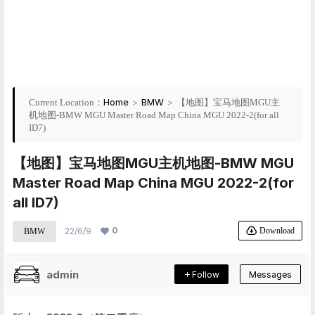
Home
>
BMW
>
Current Location：
【地图】宝马地图MGU主
机地图-BMW MGU Master Road Map China MGU 2022-2(for all
ID7)
【地图】宝马地图MGU主机地图-BMW MGU
Master Road Map China MGU 2022-2(for
all ID7)
0
Download
22/6/9
BMW
admin
Follow
Messages