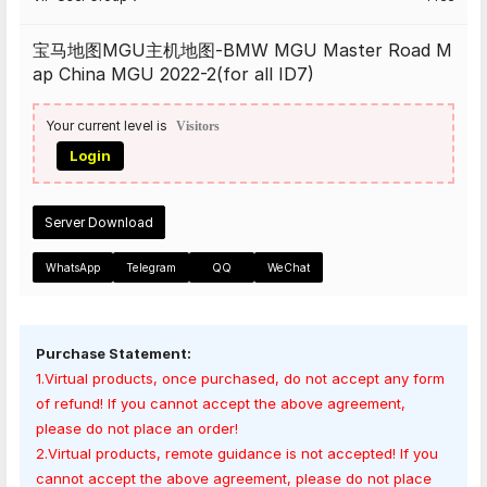
宝马地图MGU主机地图-BMW MGU Master Road M
ap China MGU 2022-2(for all ID7)
Your current level is
Visitors
Login
Server Download
WhatsApp
Telegram
QQ
WeChat
Purchase Statement:
1.Virtual products, once purchased, do not accept any form
of refund! If you cannot accept the above agreement,
please do not place an order!
2.Virtual products, remote guidance is not accepted! If you
cannot accept the above agreement, please do not place